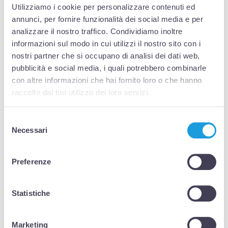
Utilizziamo i cookie per personalizzare contenuti ed
_ga
Google
Utilizzato per
2 anni
inviare dati a
annunci, per fornire funzionalità dei social media e per
Google Analytics
analizzare il nostro traffico. Condividiamo inoltre
in merito al
informazioni sul modo in cui utilizzi il nostro sito con i
dispositivo e al
nostri partner che si occupano di analisi dei dati web,
comportamento
pubblicità e social media, i quali potrebbero combinarle
dell'utente. Tiene
con altre informazioni che hai fornito loro o che hanno
traccia dell'utente
raccolto dal tuo utilizzo dei loro servizi.
su dispositivi e
canali di
marketing.
Selezione
_ga_#
Google
Utilizzato per
2 anni
Necessari
del
inviare dati a
consenso
Google Analytics
in merito al
Preferenze
dispositivo e al
comportamento
Statistiche
dell'utente. Tiene
traccia dell'utente
su dispositivi e
Marketing
canali di