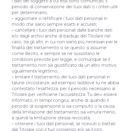
i dati dei soggetti a cui essi sono comunicati, il
periodo di conservazione dei tuoi dati o i criteri utili
per determinarlo;
– aggiornare o rettificare i tuoi dati personali in
modo che siano sempre esatti e accurati;
– cancellare i tuoi dati personali dalle banche dati
e/o dagli archivi anche di backup del Titolare nel
caso, tra gli altri, in cui non siano più necessari per le
finalità del trattamento o se questo si assume
come illecito, e sempre se ne sussistano le
condizioni previste per legge; e comunque se il
trattamento non sia giustificato da un altro motivo
ugualmente legittimo;
– limitare il trattamento dei tuoi dati personali in
talune circostanze, ad esempio laddove tu ne abbia
contestato l’esattezza, per il periodo necessario al
Titolare per verificarne l’accuratezza. Tu devi essere
informato, in tempi congrui, anche di quando il
periodo di sospensione si sia compiuto o la causa
della limitazione del trattamento sia venuta meno,
e quindi la limitazione stessa revocata;
– ottenere i tuoi dati personali, se ricevuti o trattati
dal Titolare con il tuo consenso e/o se il loro