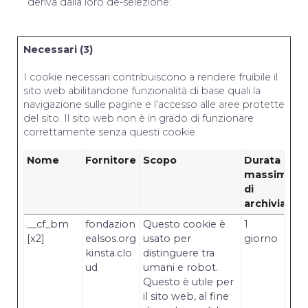
deriva dalla loro de-selezione:
Necessari (3)
I cookie necessari contribuiscono a rendere fruibile il
sito web abilitandone funzionalità di base quali la
navigazione sulle pagine e l'accesso alle aree protette
del sito. Il sito web non è in grado di funzionare
correttamente senza questi cookie.
Nome
Fornitore
Scopo
Durata
massima
di
archiviazio
__cf_bm
fondazion
Questo cookie è
1
[x2]
ealsos.org
usato per
giorno
kinsta.clo
distinguere tra
ud
umani e robot.
Questo è utile per
il sito web, al fine