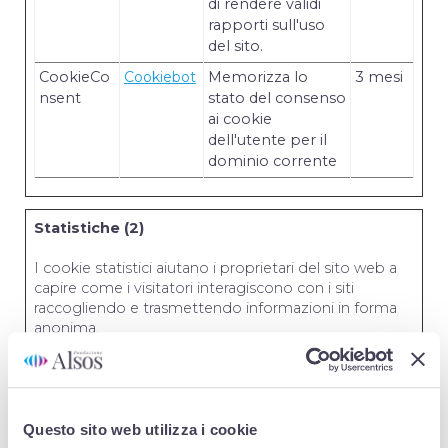
di rendere validi
rapporti sull'uso
del sito.
CookieCo
Cookiebot
Memorizza lo
3 mesi
nsent
stato del consenso
ai cookie
dell'utente per il
dominio corrente
Statistiche (2)
I cookie statistici aiutano i proprietari del sito web a
capire come i visitatori interagiscono con i siti
raccogliendo e trasmettendo informazioni in forma
anonima.
Nome
Fornitore
Scopo
Durata
massima
di
Questo sito web utilizza i cookie
archiviazio