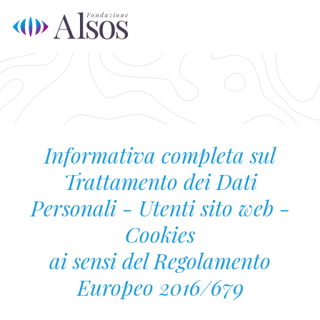
Skip
Op
Clo
to
mo
mo
content
me
me
Informativa completa sul
Trattamento dei Dati
Personali - Utenti sito web -
Cookies
ai sensi del Regolamento
Europeo 2016/679