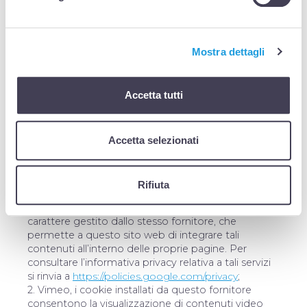
marketing.
Mostra dettagli
Cookie di terze parti
Accetta tutti
Sul presente sito web sono operativi anche cookie
di terzi parti, ossia cookie creati da un sito web
diverso da quello che l’utente sta attualmente
visitando. In particolare, si informano gli utenti che il
Accetta selezionati
sito web utilizza i seguenti servizi che rilasciano
cookies:
1. Google, i cookie installati da questo fornitore
Rifiuta
consentono la gestione dei tag forniti da Google
Ireland Limited, nonché la visualizzazione di stili di
carattere gestito dallo stesso fornitore, che
permette a questo sito web di integrare tali
contenuti all’interno delle proprie pagine. Per
consultare l’informativa privacy relativa a tali servizi
si rinvia a
https://policies.google.com/privacy
;
2. Vimeo, i cookie installati da questo fornitore
consentono la visualizzazione di contenuti video