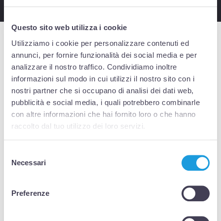
Questo sito web utilizza i cookie
Utilizziamo i cookie per personalizzare contenuti ed
Unexpected Subjects: Reception, Space and Meaning
annunci, per fornire funzionalità dei social media e per
between Metaphor and Reality in the Travels of Young
Adult Migrants
analizzare il nostro traffico. Condividiamo inoltre
informazioni sul modo in cui utilizzi il nostro sito con i
March 11, 2021
WebmasterFarnedi
nostri partner che si occupano di analisi dei dati web,
Read more
pubblicità e social media, i quali potrebbero combinarle
con altre informazioni che hai fornito loro o che hanno
raccolto dal tuo utilizzo dei loro servizi.
The Multilingual Classroom. A Research on Linguistic
Complexity to Promote Inclusive Teaching Methods
Selezione
March 11, 2021
WebmasterFarnedi
Necessari
del
Read more
consenso
Preferenze
Mountains as Coexistence Laboratories: Migrations