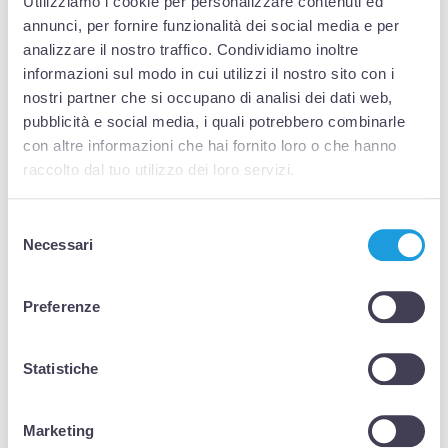
Utilizziamo i cookie per personalizzare contenuti ed
annunci, per fornire funzionalità dei social media e per
OUTCOMES
analizzare il nostro traffico. Condividiamo inoltre
informazioni sul modo in cui utilizzi il nostro sito con i
nostri partner che si occupano di analisi dei dati web,
TIMELINE
pubblicità e social media, i quali potrebbero combinarle
con altre informazioni che hai fornito loro o che hanno
GRUPPO DI RICERCA
raccolto dal tuo utilizzo dei loro servizi.
Selezione
I giovani migranti ospitati in un certo territorio
Necessari
del
appaiono come “soggetti inaspettati” agli altri e a
consenso
se stessi. Si muovono, prendono i mezzi, cercano
luoghi dove sostare o intrecciare relazioni.
Preferenze
L’esperienza migratoria, si dice, è un evento
formativo per la persona e per i sistemi con cui si
relaziona. Ma il disorientamento spaziale,
Statistiche
esistenziale, relazionale, informativo necessita di
forme di accompagnamento adeguate. Di contro,
il sistema di accoglienza è complesso e
Marketing
frammentato, centrato su una logica