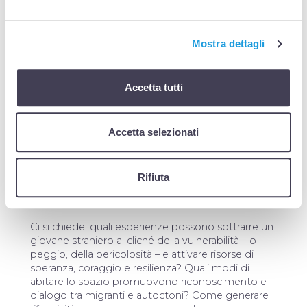
emergenziale.
Il progetto valorizza la dimensione trasformativa
Mostra dettagli
dell’abitare i territori, del vivere lo spazio dentro e
fuori i centri di accoglienza: un processo di
apprendimento informale, che avviene
Accetta tutti
nell’esperienza quotidiana. I movimenti dei giovani
migranti collocati in strutture di prima e seconda
accoglienza svelano vissuti e rappresentazioni, in
relazione alle pratiche, ai contesti e
Accetta selezionati
all’organizzazione dei percorsi di accoglienza e, a
livello sociale, alle situazioni concrete che rendono
visibili i migranti e ingaggiano i cittadini nella
Rifiuta
creazione di spazi potenziali di dialogo e di
convivenza generativa.
Ci si chiede: quali esperienze possono sottrarre un
giovane straniero al cliché della vulnerabilità – o
peggio, della pericolosità – e attivare risorse di
speranza, coraggio e resilienza? Quali modi di
abitare lo spazio promuovono riconoscimento e
dialogo tra migranti e autoctoni? Come generare