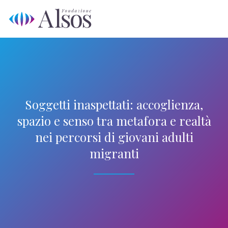
Skip
Op
Clo
to
mo
mo
content
me
me
Soggetti inaspettati: accoglienza,
spazio e senso tra metafora e realtà
nei percorsi di giovani adulti
migranti